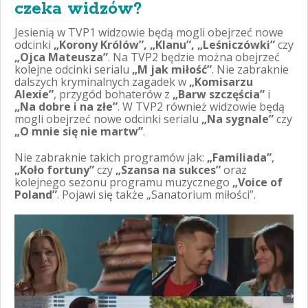
czeka widzów?
Jesienią w TVP1 widzowie będą mogli obejrzeć nowe
odcinki
„Korony Królów”, „Klanu”, „Leśniczówki”
czy
„Ojca Mateusza”
. Na TVP2 będzie można obejrzeć
kolejne odcinki serialu
„M jak miłość”
. Nie zabraknie
dalszych kryminalnych zagadek w
„Komisarzu
Alexie”
, przygód bohaterów z
„Barw szczęścia”
i
„Na dobre i na złe”
. W TVP2 również widzowie będą
mogli obejrzeć nowe odcinki serialu
„Na sygnale”
czy
„O mnie się nie martw”
.
Nie zabraknie takich programów jak:
„Familiada”
,
„Koło fortuny”
czy
„Szansa na sukces”
oraz
kolejnego sezonu programu muzycznego
„Voice of
Poland”
. Pojawi się także „Sanatorium miłości”.