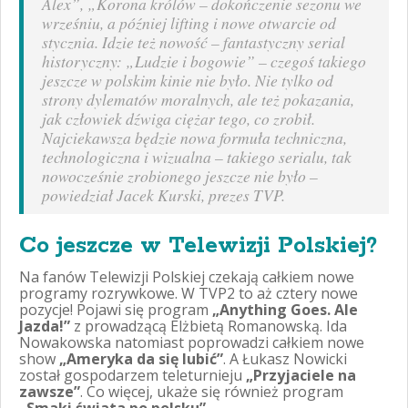
Alex”, „Korona królów – dokończenie sezonu we
wrześniu, a później lifting i nowe otwarcie od
stycznia. Idzie też nowość – fantastyczny serial
historyczny: „Ludzie i bogowie” – czegoś takiego
jeszcze w polskim kinie nie było. Nie tylko od
strony dylematów moralnych, ale też pokazania,
jak człowiek dźwiga ciężar tego, co zrobił.
Najciekawsza będzie nowa formuła techniczna,
technologiczna i wizualna – takiego serialu, tak
nowocześnie zrobionego jeszcze nie było
–
powiedział Jacek Kurski, prezes TVP.
Co jeszcze w Telewizji Polskiej?
Na fanów Telewizji Polskiej czekają całkiem nowe
programy rozrywkowe. W TVP2 to aż cztery nowe
pozycje! Pojawi się program
„Anything Goes. Ale
Jazda!”
z prowadzącą Elżbietą Romanowską. Ida
Nowakowska natomiast poprowadzi całkiem nowe
show
„Ameryka da się lubić”
. A Łukasz Nowicki
został gospodarzem teleturnieju
„Przyjaciele na
zawsze”
. Co więcej, ukaże się również program