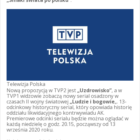
„Smaki świata po polsku”
.
Telewizja Polska
Nową propozycją w TVP2 jest
„Uzdrowisko”
, a w
TVP1 widzowie zobaczą nowy serial osadzony w
czasach II wojny światowej
„Ludzie i bogowie
„. 13-
odcinkowy historyczny serial, który opowiada historię
oddziału likwidacyjnego kontrwywiadu AK.
Premierowe odcinki serialu będzie można oglądać w
każdą niedzielę o godz. 20.15, począwszy od 13
września 2020 roku.