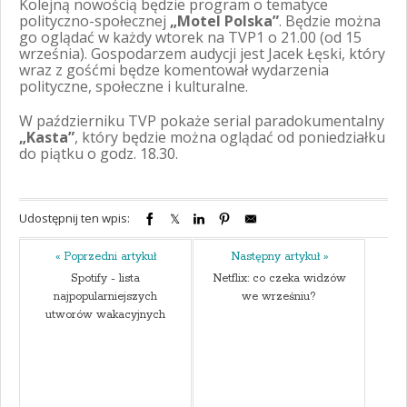
Kolejną nowością będzie program o tematyce
polityczno-społecznej
„Motel Polska”
. Będzie można
go oglądać w każdy wtorek na TVP1 o 21.00 (od 15
września). Gospodarzem audycji jest Jacek Łęski, który
wraz z gośćmi będze komentował wydarzenia
polityczne, społeczne i kulturalne.
W październiku TVP pokaże serial paradokumentalny
„Kasta”
, który będzie można oglądać od poniedziałku
do piątku o godz. 18.30.
Udostępnij ten wpis:
« Poprzedni artykuł
Następny artykuł »
Spotify - lista
Netflix: co czeka widzów
najpopularniejszych
we wrześniu?
utworów wakacyjnych