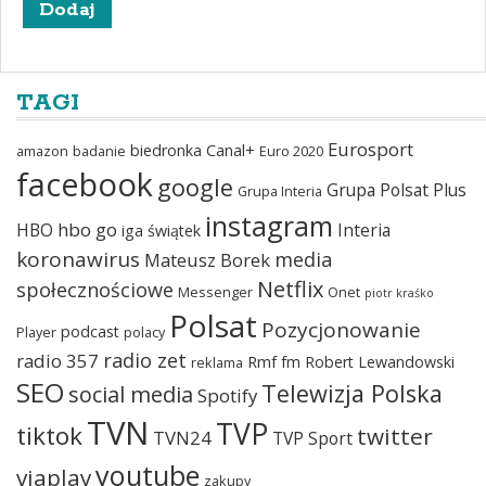
TAGI
Eurosport
biedronka
Canal+
amazon
badanie
Euro 2020
facebook
google
Grupa Polsat Plus
Grupa Interia
instagram
hbo go
HBO
Interia
iga świątek
koronawirus
media
Mateusz Borek
Netflix
społecznościowe
Messenger
Onet
piotr kraśko
Polsat
Pozycjonowanie
podcast
Player
polacy
radio zet
radio 357
Rmf fm
Robert Lewandowski
reklama
SEO
Telewizja Polska
social media
Spotify
TVN
TVP
tiktok
twitter
TVN24
TVP Sport
youtube
viaplay
zakupy