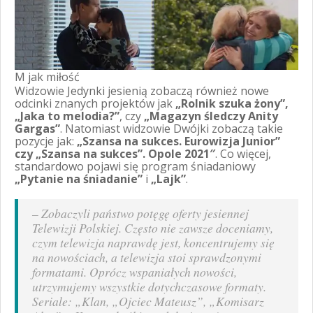
M jak miłość
Widzowie Jedynki jesienią zobaczą również nowe
odcinki znanych projektów jak
„Rolnik szuka żony”,
„Jaka to melodia?”
, czy
„Magazyn śledczy Anity
Gargas”
. Natomiast widzowie Dwójki zobaczą takie
pozycje jak:
„Szansa na sukces. Eurowizja Junior”
czy „Szansa na sukces”. Opole 2021″
. Co więcej,
standardowo pojawi się program śniadaniowy
„Pytanie na śniadanie”
i
„Lajk”
.
–
Zobaczyli państwo potęgę oferty jesiennej
Telewizji Polskiej. Często nie zawsze doceniamy,
czym telewizja naprawdę jest, koncentrujemy się
na nowościach, a telewizja stoi sprawdzonymi
formatami. Oprócz wspaniałych nowości,
utrzymujemy wszystkie dotychczasowe formaty.
Seriale: „Klan, „Ojciec Mateusz”, „Komisarz