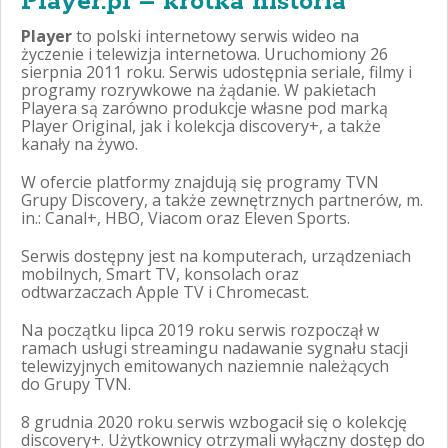
Player.pl – krótka historia
Player
to polski internetowy serwis wideo na
życzenie i telewizja internetowa. Uruchomiony 26
sierpnia 2011 roku. Serwis udostępnia seriale, filmy i
programy rozrywkowe na żądanie. W pakietach
Playera są zarówno produkcje własne pod marką
Player Original, jak i kolekcja discovery+, a także
kanały na żywo.
W ofercie platformy znajdują się programy TVN
Grupy Discovery, a także zewnętrznych partnerów, m.
in.: Canal+, HBO, Viacom oraz Eleven Sports.
Serwis dostępny jest na komputerach, urządzeniach
mobilnych, Smart TV, konsolach oraz
odtwarzaczach Apple TV i Chromecast.
Na początku lipca 2019 roku serwis rozpoczął w
ramach usługi streamingu nadawanie sygnału stacji
telewizyjnych emitowanych naziemnie należących
do Grupy TVN.
8 grudnia 2020 roku serwis wzbogacił się o kolekcję
discovery+. Użytkownicy otrzymali wyłączny dostęp do