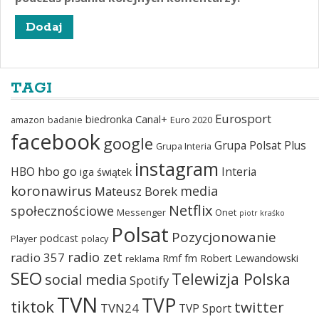
TAGI
Eurosport
biedronka
Canal+
amazon
badanie
Euro 2020
facebook
google
Grupa Polsat Plus
Grupa Interia
instagram
hbo go
HBO
Interia
iga świątek
koronawirus
media
Mateusz Borek
Netflix
społecznościowe
Messenger
Onet
piotr kraśko
Polsat
Pozycjonowanie
podcast
Player
polacy
radio zet
radio 357
Rmf fm
Robert Lewandowski
reklama
SEO
Telewizja Polska
social media
Spotify
TVN
TVP
tiktok
twitter
TVN24
TVP Sport