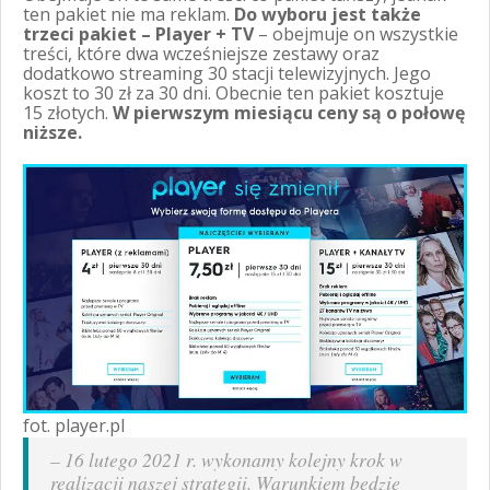
ten pakiet nie ma reklam.
Do wyboru jest także
trzeci pakiet – Player + TV
– obejmuje on wszystkie
treści, które dwa wcześniejsze zestawy oraz
dodatkowo streaming 30 stacji telewizyjnych. Jego
koszt to 30 zł za 30 dni. Obecnie ten pakiet kosztuje
15 złotych.
W pierwszym miesiącu ceny są o połowę
niższe.
fot. player.pl
–
16 lutego 2021 r. wykonamy kolejny krok w
realizacji naszej strategii. Warunkiem będzie