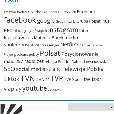
TAGI
Eurosport
biedronka
Canal+
amazon
badanie
Euro 2020
facebook
google
Grupa Polsat Plus
Grupa Interia
instagram
hbo go
HBO
Interia
iga świątek
koronawirus
media
Mateusz Borek
Netflix
społecznościowe
Messenger
Onet
piotr kraśko
Polsat
Pozycjonowanie
podcast
Player
polacy
radio zet
radio 357
Rmf fm
Robert Lewandowski
reklama
SEO
Telewizja Polska
social media
Spotify
TVN
TVP
tiktok
twitter
TVN24
TVP Sport
youtube
viaplay
zakupy