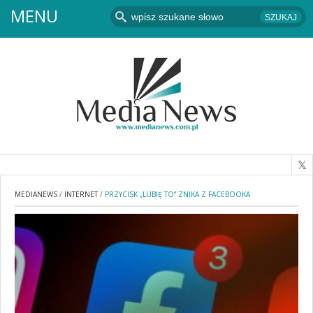
MENU
MEDIANEWS
/
INTERNET
/
PRZYCISK „LUBIĘ TO” ZNIKA Z FACEBOOKA