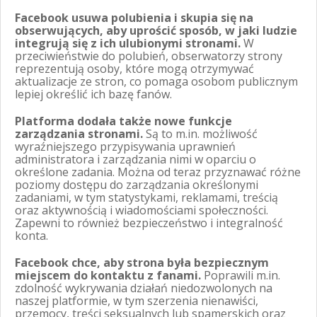
Facebook usuwa polubienia i skupia się na
obserwujących, aby uprościć sposób, w jaki ludzie
integrują się z ich ulubionymi stronami.
W
przeciwieństwie do polubień, obserwatorzy strony
reprezentują osoby, które mogą otrzymywać
aktualizacje ze stron, co pomaga osobom publicznym
lepiej określić ich bazę fanów.
Platforma dodała także nowe funkcje
zarządzania stronami.
Są to m.in. możliwość
wyraźniejszego przypisywania uprawnień
administratora i zarządzania nimi w oparciu o
określone zadania. Można od teraz przyznawać różne
poziomy dostępu do zarządzania określonymi
zadaniami, w tym statystykami, reklamami, treścią
oraz aktywnością i wiadomościami społeczności.
Zapewni to również bezpieczeństwo i integralność
konta.
Facebook chce, aby strona była bezpiecznym
miejscem do kontaktu z fanami.
Poprawili m.in.
zdolność wykrywania działań niedozwolonych na
naszej platformie, w tym szerzenia nienawiści,
przemocy, treści seksualnych lub spamerskich oraz