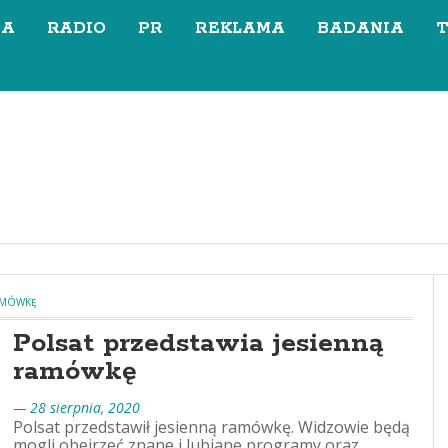
SA
RADIO
PR
REKLAMA
BADANIA
RAMÓWKĘ
Polsat przedstawia jesienną
ramówkę
— 28 sierpnia, 2020
Polsat przedstawił jesienną ramówkę. Widzowie będą
mogli obejrzeć znane i lubiane programy oraz