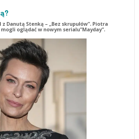
ią?
l z Danutą Stenką – „Bez skrupułów”. Piotra
mogli oglądać w nowym serialu”Mayday”.