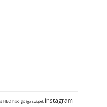
instagram
hbo go
us
HBO
iga świątek