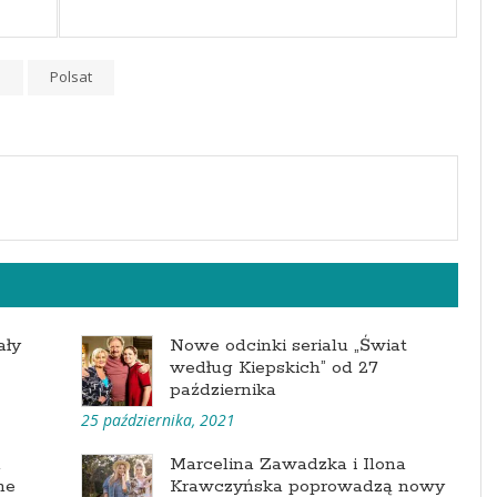
d
Polsat
ały
Nowe odcinki serialu „Świat
według Kiepskich” od 27
października
25 października, 2021
m
Marcelina Zawadzka i Ilona
ne
Krawczyńska poprowadzą nowy