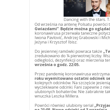
Dancing with the stars. 
Od września na antenę Polsatu powróci 
Gwiazdami”
.
Będzie można go oglądać 
koronawirusa przerwała taneczne potyczk
Iwona Pavlović, Andrzej Grabowski i Mic
Jeżyna i Krzysztof Ibisz.
Do jesiennej ramówki powraca także
„Tw
zredukowano do ¼ pierwotnej liczby. W
odległości, dezynfekcji oraz mierzenia t
września o godz. 22:05.
Przez pandemię koronawirusa wstrzymano
roku wyemitowano ostatni odcinek ser
kolejnych odcinków. Na szczęście jesieni
wyczekiwane odcinki. Fani zapewne z niec
ulubionych bohaterów. Nie zabraknie ta
wnuczka Leszka Millera.
Powróci również ulubiony serial
„Przyjac
na 21:05. Nowe odcinki od 3 września.