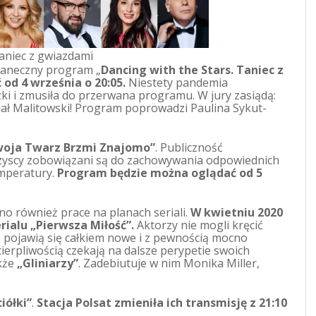
Taniec z gwiazdami
taneczny program „
Dancing with the Stars. Taniec z
od 4 września o 20:05.
Niestety pandemia
i i zmusiła do przerwana programu. W jury zasiądą:
hał Malitowski! Program poprowadzi Paulina Sykut-
oja Twarz Brzmi Znajomo”
. Publiczność
szyscy zobowiązani są do zachowywania odpowiednich
emperatury.
Program będzie można oglądać od 5
 również prace na planach seriali.
W kwietniu 2020
ialu „Pierwsza Miłość”.
Aktorzy nie mogli kręcić
ą pojawią się całkiem nowe i z pewnością mocno
ierpliwością czekają na dalsze perypetie swoich
kże
„Gliniarzy”
. Zadebiutuje w nim Monika Miller,
iółki”
.
Stacja Polsat zmieniła ich transmisję z 21:10