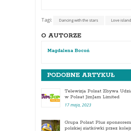
Tagi:
Dancing with the stars
Love islan
O AUTORZE
Magdalena Bocoń
PODOBNE ARTYKUŁ
Telewizja Polsat Zbywa Udzi
w Polsat JimJam Limited
17 maja, 2023
Grupa Polsat Plus sponsore
polskiej siatkówki przez kolej