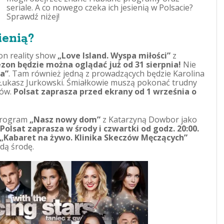
seriale. A co nowego czeka ich jesienią w Polsacie?
Sprawdź niżej!
ienią?
on reality show
„Love Island. Wyspa miłości”
z
ezon będzie można oglądać już od 31 sierpnia!
Nie
ka”
. Tam również jedną z prowadzących będzie Karolina
 i Łukasz Jurkowski. Śmiałkowie muszą pokonać trudny
rów.
Polsat zaprasza przed ekrany od 1 września o
 program
„Nasz nowy dom”
z Katarzyną Dowbor jako
Polsat zaprasza w środy i czwartki od godz. 20:00.
„Kabaret na żywo. Klinika Skeczów Męczących”
dą środę.