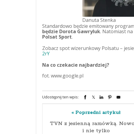
Danuta Stenka
Standardowo będzie emitowany program
będzie Dorota Gawryluk
. Natomiast na
Polsat Sport
.
Zobacz spot wizerunkowy Polsatu – jesi
2rY
Na co czekacie najbardziej?
fot. www.google.pl
Udostępnij ten wpis:
« Poprzedni artykuł
TVN z jesienną ramówką. Nowo
i nie tylko